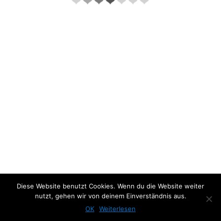
About the project:
Diese Website benutzt Cookies. Wenn du die Website weiter
nutzt, gehen wir von deinem Einverständnis aus.
Previous Photo
Next Photo
OK
Weiterlesen