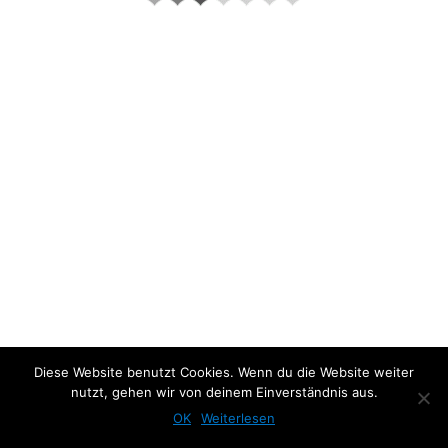
About the project:
Diese Website benutzt Cookies. Wenn du die Website weiter
nutzt, gehen wir von deinem Einverständnis aus.
Previous Photo
Next Photo
OK
Weiterlesen