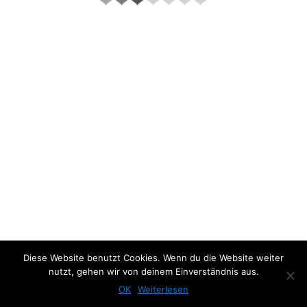
About the project:
Diese Website benutzt Cookies. Wenn du die Website weiter
nutzt, gehen wir von deinem Einverständnis aus.
Previous Photo
Next Photo
OK
Weiterlesen